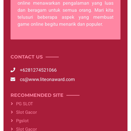
online menawarkan pengalaman yang luas
dan beragam untuk semua orang. Mari kita
telusuri beberapa aspek yang membuat
game online begitu menarik dan populer.
CONTACT US
+6281274521066
cs@www.liteonaward.com
RECOMMENDED SITE
PG SLOT
Slot Gacor
Pgslot
Slot Gacor