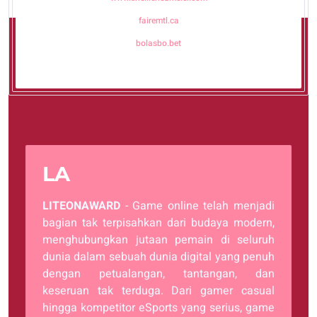
fairemtl.ca
bolasbo.bet
LA
LITEONAWARD
- Game online telah menjadi
bagian tak terpisahkan dari budaya modern,
menghubungkan jutaan pemain di seluruh
dunia dalam sebuah dunia digital yang penuh
dengan petualangan, tantangan, dan
keseruan tak terduga. Dari gamer casual
hingga kompetitor eSports yang serius, game