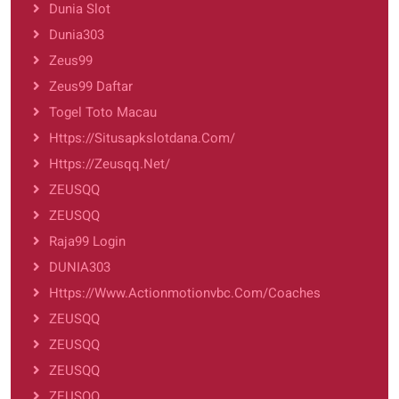
Dunia Slot
Dunia303
Zeus99
Zeus99 Daftar
Togel Toto Macau
Https://situsapkslotdana.com/
Https://zeusqq.net/
ZEUSQQ
ZEUSQQ
Raja99 Login
DUNIA303
Https://www.actionmotionvbc.com/coaches
ZEUSQQ
ZEUSQQ
ZEUSQQ
ZEUSQQ