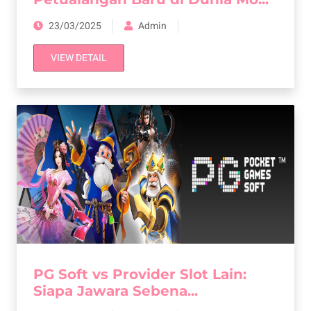
23/03/2025
Admin
VIEW DETAIL
PG Soft vs Provider Slot Lain:
Siapa Jawara Sebena...