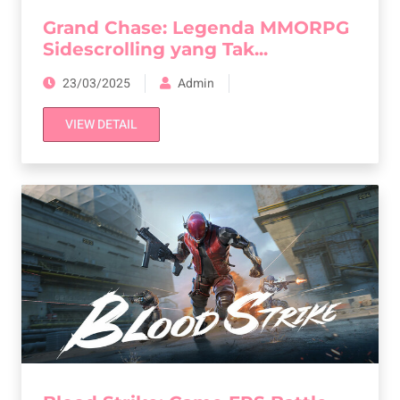
Grand Chase: Legenda MMORPG
Sidescrolling yang Tak...
23/03/2025
Admin
VIEW DETAIL