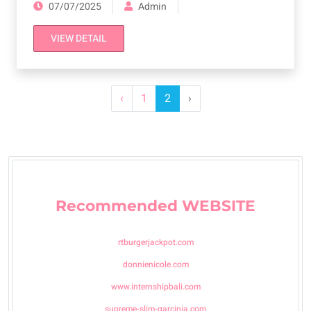
07/07/2025
Admin
VIEW DETAIL
‹
1
2
›
Recommended
WEBSITE
rtburgerjackpot.com
donnienicole.com
www.internshipbali.com
supreme-slim-garcinia.com